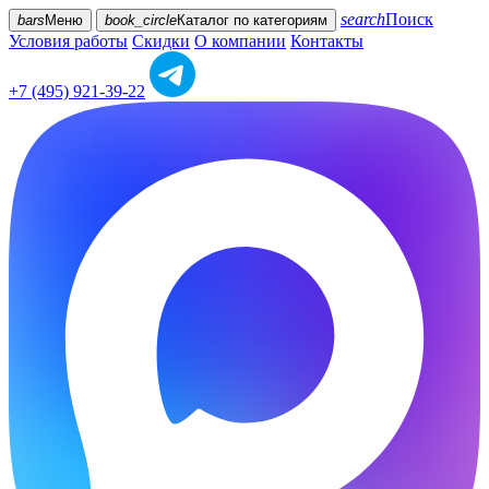
search
Поиск
bars
Меню
book_circle
Каталог
по категориям
Условия работы
Скидки
О компании
Контакты
+7 (495) 921-39-22