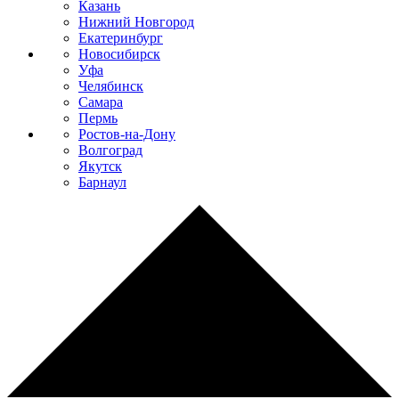
Казань
Нижний Новгород
Екатеринбург
Новосибирск
Уфа
Челябинск
Самара
Пермь
Ростов-на-Дону
Волгоград
Якутск
Барнаул