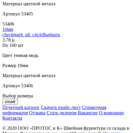
Материал
цветной металл
Артикул
53405
53406
10мм
checkmark_alt_circle
Выбрать
3.78 р.
По 100 шт
Цвет
темная медь
Размер
10мм
Материал
цветной металл
Артикул
53406
Выбор размера
xmark
Печатный каталог
Скачать прайс-лист
Справочная
информация
Отзывы
Стать дилером
Вакансии
О компании
Контакты
© 2020
ООО «ПРОТОС и К»
Швейная фурнитура со склада в