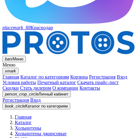
placemark_fill
Краснодар
bars
Меню
Меню
xmark
Главная
Каталог по категориям
Корзина
Регистрация
Вход
Условия работы
Печатный каталог
Скачать прайс-лист
Скидки
Стать дилером
О компании
Контакты
person_crop_circle
Личный кабинет
Регистрация
Вход
book_circle
Каталог
по категориям
Главная
Каталог
Хольнитены
Хольнитены джинсовые