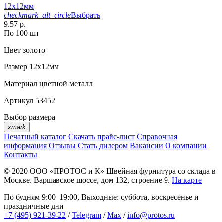
12х12мм
checkmark_alt_circle
Выбрать
9.57 р.
По 100 шт
Цвет
золото
Размер
12х12мм
Материал
цветной металл
Артикул
53452
Выбор размера
xmark
Печатный каталог
Скачать прайс-лист
Справочная
информация
Отзывы
Стать дилером
Вакансии
О компании
Контакты
© 2020
ООО «ПРОТОС и К»
Швейная фурнитура со склада в
Москве.
Варшавское шоссе, дом 132, строение 9.
На карте
По будням 9:00–19:00, Выходные: суббота, воскресенье и
праздничные дни
+7 (495) 921-39-22
/
Telegram
/
Max
/
info@protos.ru