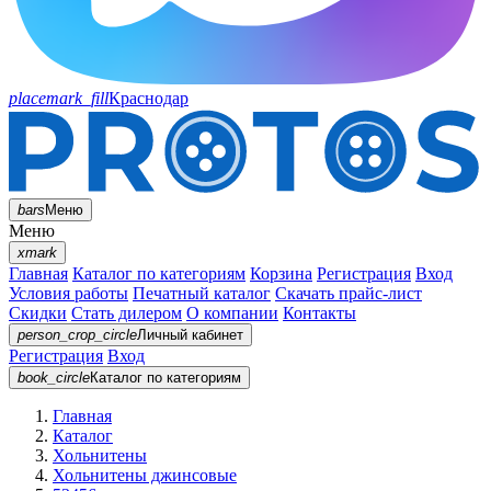
placemark_fill
Краснодар
bars
Меню
Меню
xmark
Главная
Каталог по категориям
Корзина
Регистрация
Вход
Условия работы
Печатный каталог
Скачать прайс-лист
Скидки
Стать дилером
О компании
Контакты
person_crop_circle
Личный кабинет
Регистрация
Вход
book_circle
Каталог
по категориям
Главная
Каталог
Хольнитены
Хольнитены джинсовые