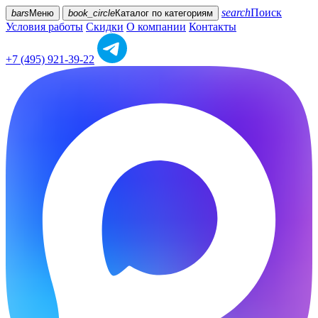
search
Поиск
bars
Меню
book_circle
Каталог
по категориям
Условия работы
Скидки
О компании
Контакты
+7 (495) 921-39-22