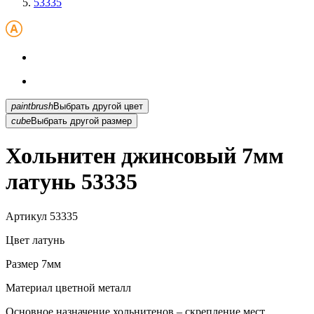
53335
paintbrush
Выбрать другой цвет
cube
Выбрать другой размер
Хольнитен джинсовый 7мм
латунь 53335
Артикул
53335
Цвет
латунь
Размер
7мм
Материал
цветной металл
Основное назначение хольнитенов – скрепление мест...