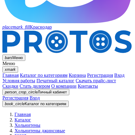
placemark_fill
Краснодар
bars
Меню
Меню
xmark
Главная
Каталог по категориям
Корзина
Регистрация
Вход
Условия работы
Печатный каталог
Скачать прайс-лист
Скидки
Стать дилером
О компании
Контакты
person_crop_circle
Личный кабинет
Регистрация
Вход
book_circle
Каталог
по категориям
Главная
Каталог
Хольнитены
Хольнитены джинсовые