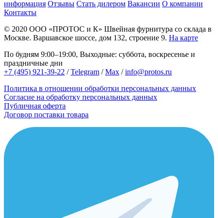
информация
Отзывы
Стать дилером
Вакансии
О компании
Контакты
© 2020
ООО «ПРОТОС и К»
Швейная фурнитура со склада в
Москве.
Варшавское шоссе, дом 132, строение 9.
На карте
По будням 9:00–19:00, Выходные: суббота, воскресенье и
праздничные дни
+7 (495) 921-39-22
/
Telegram
/
Max
/
info@protos.ru
Политика в отношении обработки персональных данных
Согласие на обработку персональных данных
Публичная оферта
Договор поставки товара