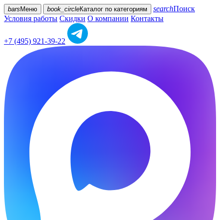
search
Поиск
bars
Меню
book_circle
Каталог
по категориям
Условия работы
Скидки
О компании
Контакты
+7 (495) 921-39-22