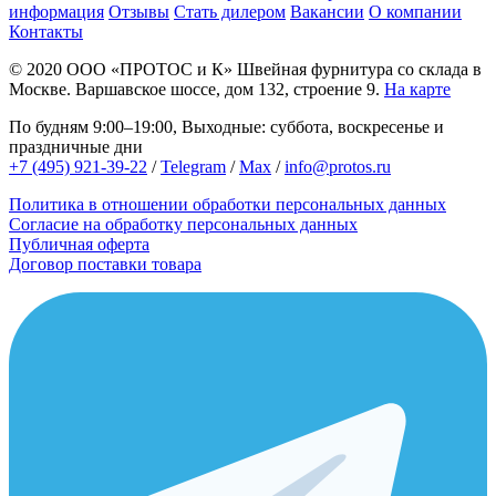
информация
Отзывы
Стать дилером
Вакансии
О компании
Контакты
© 2020
ООО «ПРОТОС и К»
Швейная фурнитура со склада в
Москве.
Варшавское шоссе, дом 132, строение 9.
На карте
По будням 9:00–19:00, Выходные: суббота, воскресенье и
праздничные дни
+7 (495) 921-39-22
/
Telegram
/
Max
/
info@protos.ru
Политика в отношении обработки персональных данных
Согласие на обработку персональных данных
Публичная оферта
Договор поставки товара