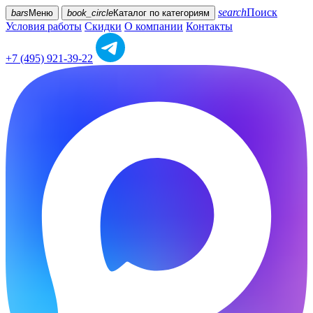
search
Поиск
bars
Меню
book_circle
Каталог
по категориям
Условия работы
Скидки
О компании
Контакты
+7 (495) 921-39-22