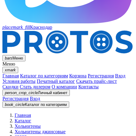
placemark_fill
Краснодар
bars
Меню
Меню
xmark
Главная
Каталог по категориям
Корзина
Регистрация
Вход
Условия работы
Печатный каталог
Скачать прайс-лист
Скидки
Стать дилером
О компании
Контакты
person_crop_circle
Личный кабинет
Регистрация
Вход
book_circle
Каталог
по категориям
Главная
Каталог
Хольнитены
Хольнитены джинсовые