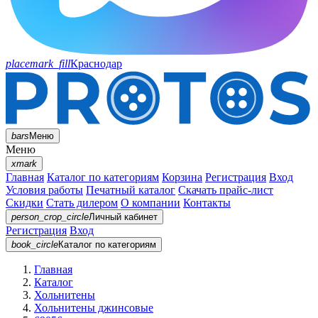
placemark_fill
Краснодар
bars
Меню
Меню
xmark
Главная
Каталог по категориям
Корзина
Регистрация
Вход
Условия работы
Печатный каталог
Скачать прайс-лист
Скидки
Стать дилером
О компании
Контакты
person_crop_circle
Личный кабинет
Регистрация
Вход
book_circle
Каталог
по категориям
Главная
Каталог
Хольнитены
Хольнитены джинсовые