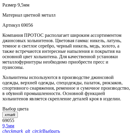
Размер
9,5мм
Материал
цветной металл
Артикул
69056
Компания ПРОТОС располагает широким ассортиментом
джинсовых хольнитенов. Цветовая гамма: никель, латунь,
темное и светлое серебро, черный никель, медь, золото, а
также встречаются интересные напыления и покрытия на
основной цвет хольнитена. Для качественной установки
металлофурнитуры необходимо приобрести пресс и
пуансоны.
Хольнитены используются в производстве джинсовой
одежды, верхней одежды, спецодежды, палаток, рюкзаков,
спортивного снаряжения, ременное и сумочное производство,
в обувной промышленности. Основной функцией
хольнитенов является скрепление деталей кроя в изделии.
Выбор цвета
xmark
69055
9,5мм
checkmark_alt_circle
Выбрать