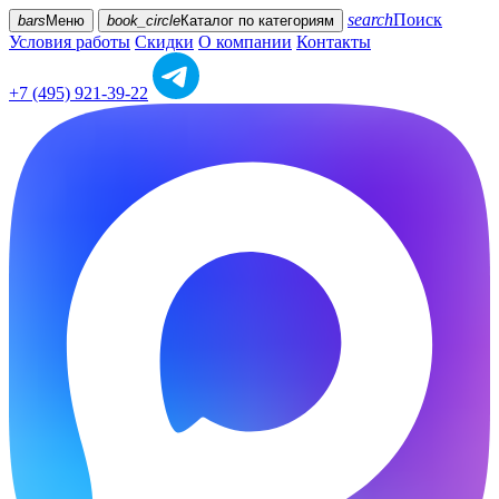
search
Поиск
bars
Меню
book_circle
Каталог
по категориям
Условия работы
Скидки
О компании
Контакты
+7 (495) 921-39-22