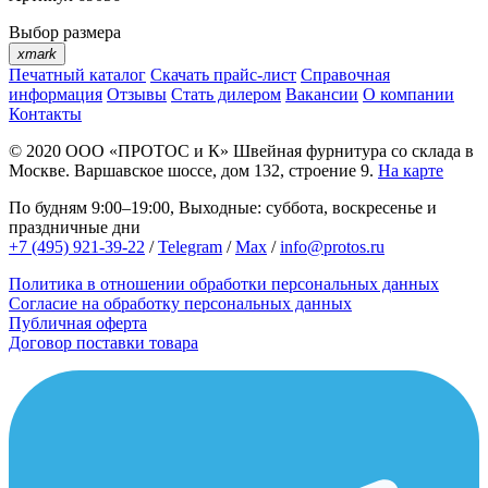
Выбор размера
xmark
Печатный каталог
Скачать прайс-лист
Справочная
информация
Отзывы
Стать дилером
Вакансии
О компании
Контакты
© 2020
ООО «ПРОТОС и К»
Швейная фурнитура со склада в
Москве.
Варшавское шоссе, дом 132, строение 9.
На карте
По будням 9:00–19:00, Выходные: суббота, воскресенье и
праздничные дни
+7 (495) 921-39-22
/
Telegram
/
Max
/
info@protos.ru
Политика в отношении обработки персональных данных
Согласие на обработку персональных данных
Публичная оферта
Договор поставки товара