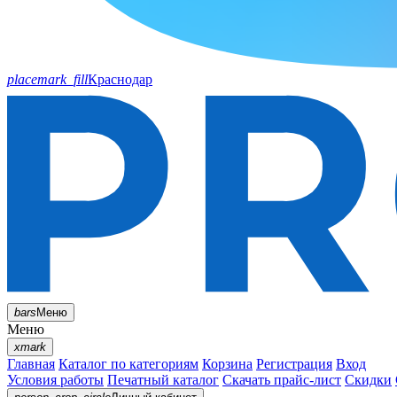
placemark_fill
Краснодар
bars
Меню
Меню
xmark
Главная
Каталог по категориям
Корзина
Регистрация
Вход
Условия работы
Печатный каталог
Скачать прайс-лист
Скидки