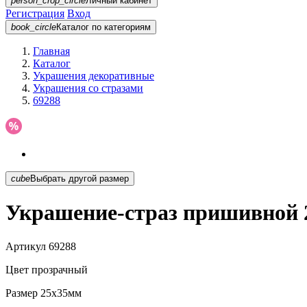
person_crop_circle
Личный кабинет
Регистрация
Вход
book_circle
Каталог
по категориям
Главная
Каталог
Украшения декоративные
Украшения со стразами
69288
cube
Выбрать другой размер
Украшение-страз пришивной 
Артикул
69288
Цвет
прозрачный
Размер
25х35мм