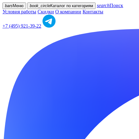
search
Поиск
bars
Меню
book_circle
Каталог
по категориям
Условия работы
Скидки
О компании
Контакты
+7 (495) 921-39-22