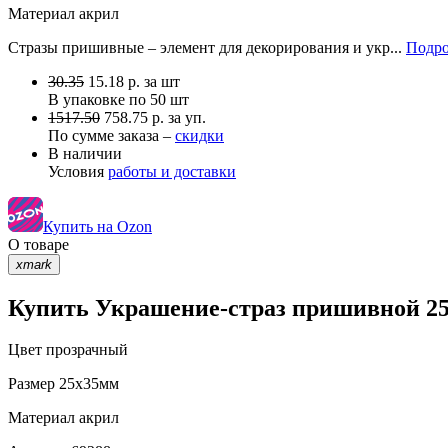
Материал
акрил
Стразы пришивные – элемент для декорирования и укр...
Подро
30.35
15.18
р.
за шт
В упаковке по
50 шт
1517.50
758.75 р. за уп.
По сумме заказа –
скидки
В наличии
Условия
работы и доставки
Купить на Ozon
О товаре
xmark
Купить Украшение-страз пришивной 25
Цвет
прозрачный
Размер
25х35мм
Материал
акрил