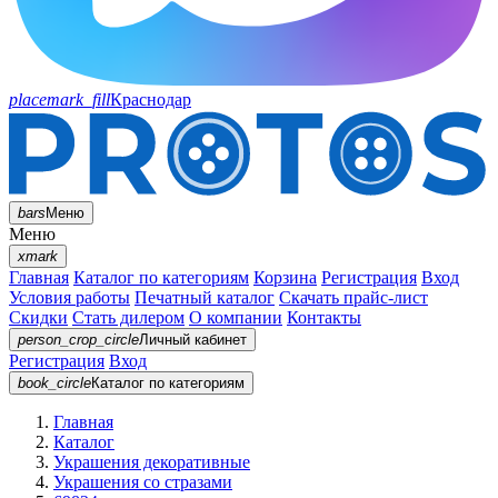
placemark_fill
Краснодар
bars
Меню
Меню
xmark
Главная
Каталог по категориям
Корзина
Регистрация
Вход
Условия работы
Печатный каталог
Скачать прайс-лист
Скидки
Стать дилером
О компании
Контакты
person_crop_circle
Личный кабинет
Регистрация
Вход
book_circle
Каталог
по категориям
Главная
Каталог
Украшения декоративные
Украшения со стразами