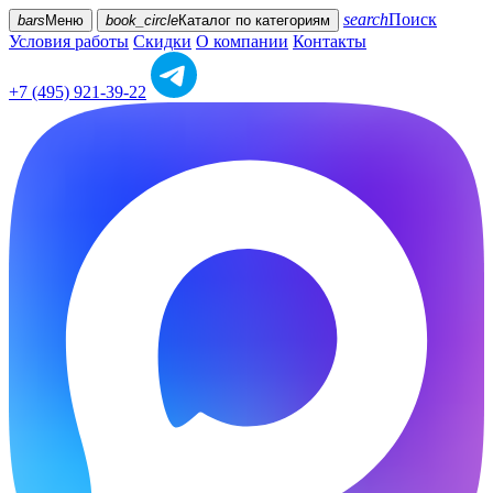
search
Поиск
bars
Меню
book_circle
Каталог
по категориям
Условия работы
Скидки
О компании
Контакты
+7 (495) 921-39-22