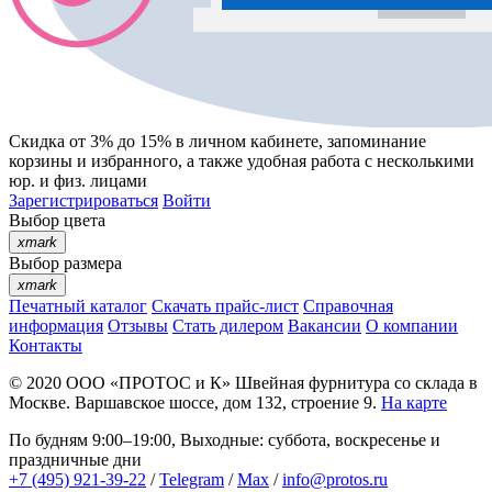
Скидка от 3% до 15%
в личном кабинете, запоминание
корзины
и
избранного
, а также удобная работа с несколькими
юр. и физ. лицами
Зарегистрироваться
Войти
Выбор цвета
xmark
Выбор размера
xmark
Печатный каталог
Скачать прайс-лист
Справочная
информация
Отзывы
Стать дилером
Вакансии
О компании
Контакты
© 2020
ООО «ПРОТОС и К»
Швейная фурнитура со склада в
Москве.
Варшавское шоссе, дом 132, строение 9.
На карте
По будням 9:00–19:00, Выходные: суббота, воскресенье и
праздничные дни
+7 (495) 921-39-22
/
Telegram
/
Max
/
info@protos.ru