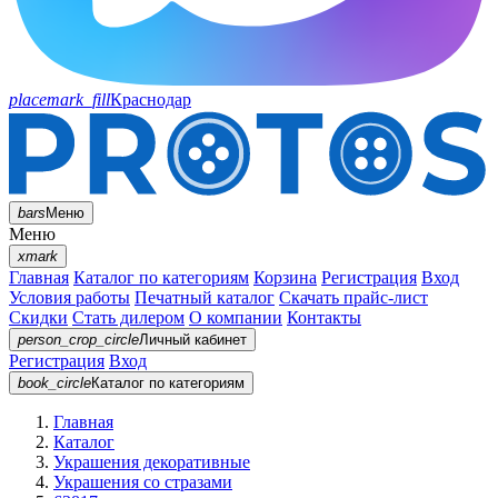
placemark_fill
Краснодар
bars
Меню
Меню
xmark
Главная
Каталог по категориям
Корзина
Регистрация
Вход
Условия работы
Печатный каталог
Скачать прайс-лист
Скидки
Стать дилером
О компании
Контакты
person_crop_circle
Личный кабинет
Регистрация
Вход
book_circle
Каталог
по категориям
Главная
Каталог
Украшения декоративные
Украшения со стразами