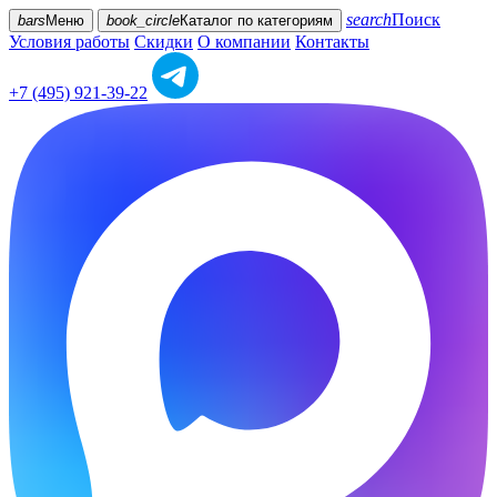
search
Поиск
bars
Меню
book_circle
Каталог
по категориям
Условия работы
Скидки
О компании
Контакты
+7 (495) 921-39-22