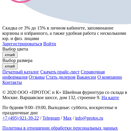
Скидка от 3% до 15%
в личном кабинете, запоминание
корзины
и
избранного
, а также удобная работа с несколькими
юр. и физ. лицами
Зарегистрироваться
Войти
Выбор цвета
xmark
Выбор размера
xmark
Печатный каталог
Скачать прайс-лист
Справочная
информация
Отзывы
Стать дилером
Вакансии
О компании
Контакты
© 2020
ООО «ПРОТОС и К»
Швейная фурнитура со склада в
Москве.
Варшавское шоссе, дом 132, строение 9.
На карте
По будням 9:00–19:00, Выходные: суббота, воскресенье и
праздничные дни
+7 (495) 921-39-22
/
Telegram
/
Max
/
info@protos.ru
Политика в отношении обработки персональных данных