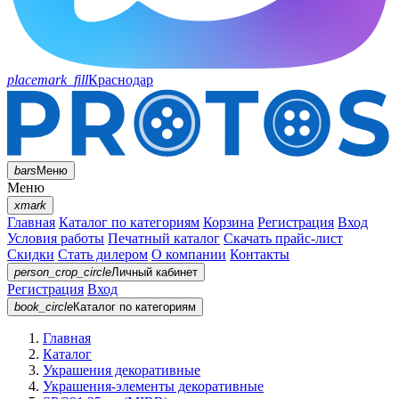
placemark_fill
Краснодар
bars
Меню
Меню
xmark
Главная
Каталог по категориям
Корзина
Регистрация
Вход
Условия работы
Печатный каталог
Скачать прайс-лист
Скидки
Стать дилером
О компании
Контакты
person_crop_circle
Личный кабинет
Регистрация
Вход
book_circle
Каталог
по категориям
Главная
Каталог
Украшения декоративные
Украшения-элементы декоративные