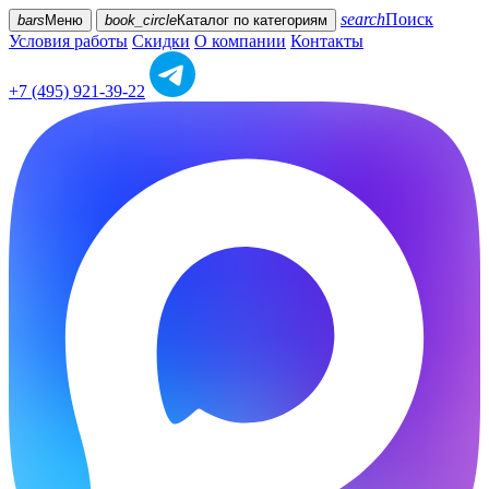
search
Поиск
bars
Меню
book_circle
Каталог
по категориям
Условия работы
Скидки
О компании
Контакты
+7 (495) 921-39-22