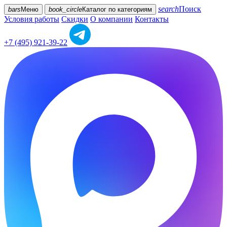
search
Поиск
bars
Меню
book_circle
Каталог
по категориям
Условия работы
Скидки
О компании
Контакты
+7 (495) 921-39-22