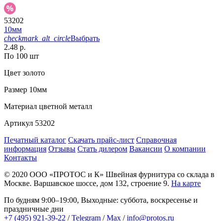
53202
10мм
checkmark_alt_circle
Выбрать
2.48 р.
По 100 шт
Цвет
золото
Размер
10мм
Материал
цветной металл
Артикул
53202
Печатный каталог
Скачать прайс-лист
Справочная
информация
Отзывы
Стать дилером
Вакансии
О компании
Контакты
© 2020
ООО «ПРОТОС и К»
Швейная фурнитура со склада в
Москве.
Варшавское шоссе, дом 132, строение 9.
На карте
По будням 9:00–19:00, Выходные: суббота, воскресенье и
праздничные дни
+7 (495) 921-39-22
/
Telegram
/
Max
/
info@protos.ru