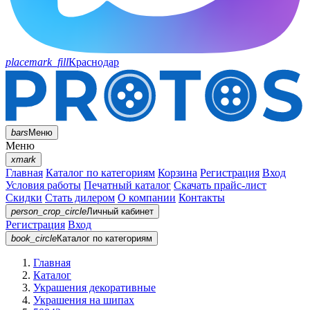
placemark_fill
Краснодар
bars
Меню
Меню
xmark
Главная
Каталог по категориям
Корзина
Регистрация
Вход
Условия работы
Печатный каталог
Скачать прайс-лист
Скидки
Стать дилером
О компании
Контакты
person_crop_circle
Личный кабинет
Регистрация
Вход
book_circle
Каталог
по категориям
Главная
Каталог
Украшения декоративные
Украшения на шипах