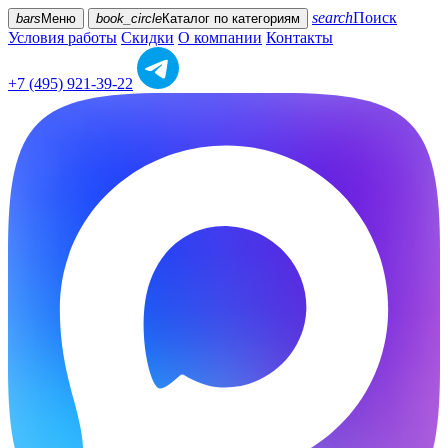
search
Поиск
bars
Меню
book_circle
Каталог
по категориям
Условия работы
Скидки
О компании
Контакты
+7 (495) 921-39-22