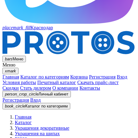
placemark_fill
Краснодар
bars
Меню
Меню
xmark
Главная
Каталог по категориям
Корзина
Регистрация
Вход
Условия работы
Печатный каталог
Скачать прайс-лист
Скидки
Стать дилером
О компании
Контакты
person_crop_circle
Личный кабинет
Регистрация
Вход
book_circle
Каталог
по категориям
Главная
Каталог
Украшения декоративные
Украшения на шипах