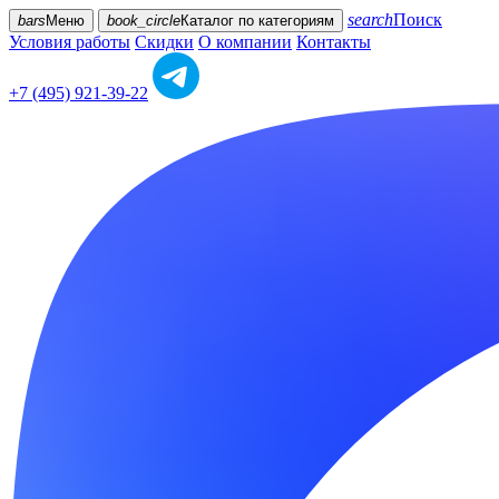
search
Поиск
bars
Меню
book_circle
Каталог
по категориям
Условия работы
Скидки
О компании
Контакты
+7 (495) 921-39-22