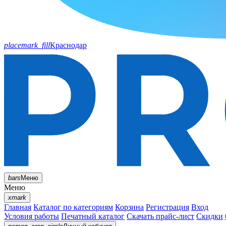
placemark_fill
Краснодар
bars
Меню
Меню
xmark
Главная
Каталог по категориям
Корзина
Регистрация
Вход
Условия работы
Печатный каталог
Скачать прайс-лист
Скидки