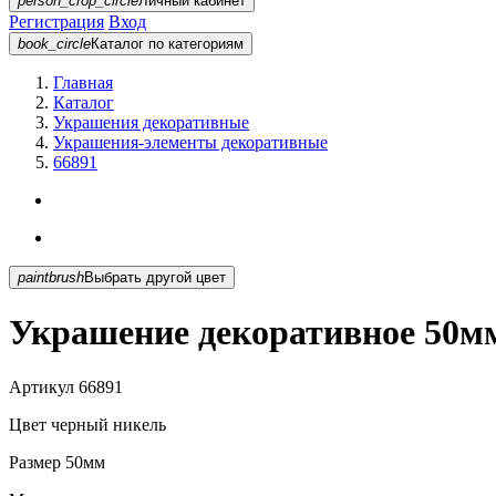
person_crop_circle
Личный кабинет
Регистрация
Вход
book_circle
Каталог
по категориям
Главная
Каталог
Украшения декоративные
Украшения-элементы декоративные
66891
paintbrush
Выбрать другой цвет
Украшение декоративное 50м
Артикул
66891
Цвет
черный никель
Размер
50мм