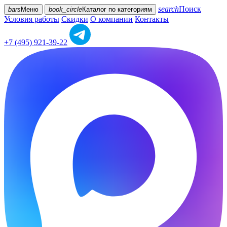
search
Поиск
bars
Меню
book_circle
Каталог
по категориям
Условия работы
Скидки
О компании
Контакты
+7 (495) 921-39-22