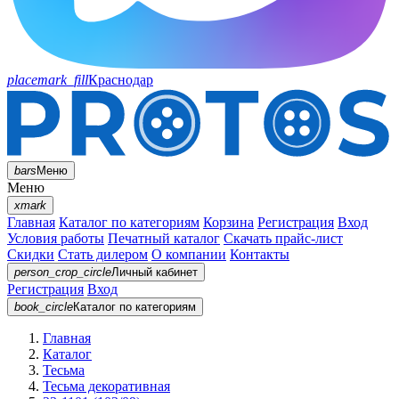
placemark_fill
Краснодар
bars
Меню
Меню
xmark
Главная
Каталог по категориям
Корзина
Регистрация
Вход
Условия работы
Печатный каталог
Скачать прайс-лист
Скидки
Стать дилером
О компании
Контакты
person_crop_circle
Личный кабинет
Регистрация
Вход
book_circle
Каталог
по категориям
Главная
Каталог
Тесьма
Тесьма декоративная