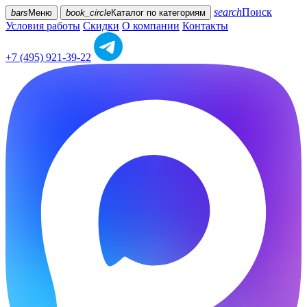
search
Поиск
bars
Меню
book_circle
Каталог
по категориям
Условия работы
Скидки
О компании
Контакты
+7 (495) 921-39-22