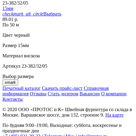
23-382/32/05
15мм
checkmark_alt_circle
Выбрать
89.01 р.
По 50 м
Цвет
черный
Размер
15мм
Материал
вискоза
Артикул
23-382/32/05
Выбор размера
xmark
Печатный каталог
Скачать прайс-лист
Справочная
информация
Отзывы
Стать дилером
Вакансии
О компании
Контакты
© 2020
ООО «ПРОТОС и К»
Швейная фурнитура со склада в
Москве.
Варшавское шоссе, дом 132, строение 9.
На карте
По будням 9:00–19:00, Выходные: суббота, воскресенье и
праздничные дни