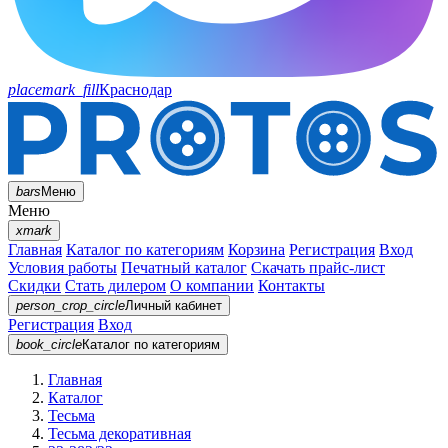
placemark_fill
Краснодар
bars
Меню
Меню
xmark
Главная
Каталог по категориям
Корзина
Регистрация
Вход
Условия работы
Печатный каталог
Скачать прайс-лист
Скидки
Стать дилером
О компании
Контакты
person_crop_circle
Личный кабинет
Регистрация
Вход
book_circle
Каталог
по категориям
Главная
Каталог
Тесьма
Тесьма декоративная