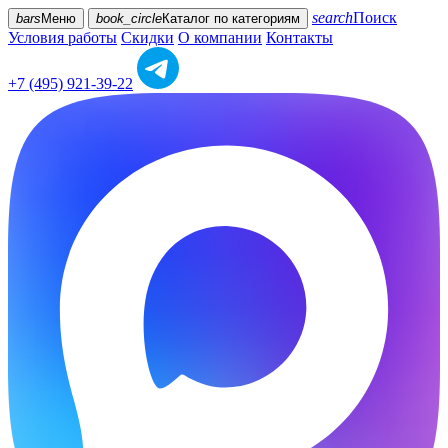
search
Поиск
bars
Меню
book_circle
Каталог
по категориям
Условия работы
Скидки
О компании
Контакты
+7 (495) 921-39-22