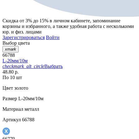
Скидка от 3% до 15%
в личном кабинете, запоминание
корзины
и
избранного
, а также удобная работа с несколькими
юр. и физ. лицами
Зарегистрироваться
Войти
Выбор цвета
xmark
66788
L-20мм/10м
checkmark_alt_circle
Выбрать
48.80 р.
По 10 шт
Цвет
золото
Размер
L-20мм/10м
Материал
металл
Артикул
66788
66779