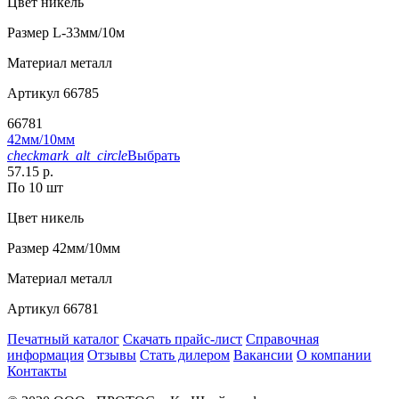
Цвет
никель
Размер
L-33мм/10м
Материал
металл
Артикул
66785
66781
42мм/10мм
checkmark_alt_circle
Выбрать
57.15 р.
По 10 шт
Цвет
никель
Размер
42мм/10мм
Материал
металл
Артикул
66781
Печатный каталог
Скачать прайс-лист
Справочная
информация
Отзывы
Стать дилером
Вакансии
О компании
Контакты