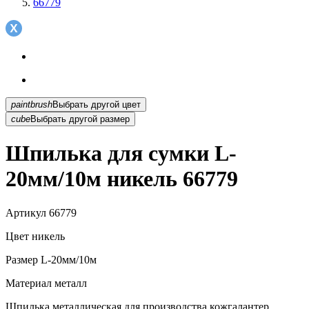
66779
paintbrush
Выбрать другой цвет
cube
Выбрать другой размер
Шпилька для сумки L-
20мм/10м никель 66779
Артикул
66779
Цвет
никель
Размер
L-20мм/10м
Материал
металл
Шпилька металлическая для производства кожгалантер...