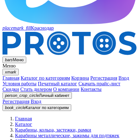
placemark_fill
Краснодар
bars
Меню
Меню
xmark
Главная
Каталог по категориям
Корзина
Регистрация
Вход
Условия работы
Печатный каталог
Скачать прайс-лист
Скидки
Стать дилером
О компании
Контакты
person_crop_circle
Личный кабинет
Регистрация
Вход
book_circle
Каталог
по категориям
Главная
Каталог
Карабины, кольца, застежки, рамки
Карабины металлические, зажимы для подтяжек