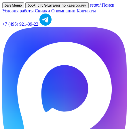
search
Поиск
bars
Меню
book_circle
Каталог
по категориям
Условия работы
Скидки
О компании
Контакты
+7 (495) 921-39-22