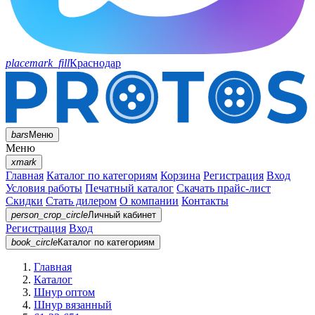
placemark_fill
Краснодар
bars
Меню
Меню
xmark
Главная
Каталог по категориям
Корзина
Регистрация
Вход
Условия работы
Печатный каталог
Скачать прайс-лист
Скидки
Стать дилером
О компании
Контакты
person_crop_circle
Личный кабинет
Регистрация
Вход
book_circle
Каталог
по категориям
Главная
Каталог
Шнур оптом
Шнур вязанный