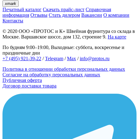
xmark
Печатный каталог
Скачать прайс-лист
Справочная
информация
Отзывы
Стать дилером
Вакансии
О компании
Контакты
© 2020
ООО «ПРОТОС и К»
Швейная фурнитура со склада в
Москве.
Варшавское шоссе, дом 132, строение 9.
На карте
По будням 9:00–19:00, Выходные: суббота, воскресенье и
праздничные дни
+7 (495) 921-39-22
/
Telegram
/
Max
/
info@protos.ru
Политика в отношении обработки персональных данных
Согласие на обработку персональных данных
Публичная оферта
Договор поставки товара