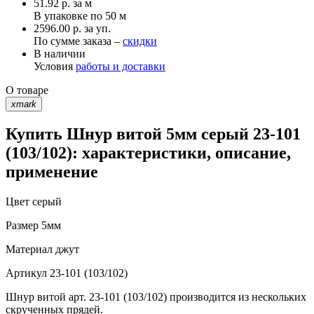
51.92
р.
за м
В упаковке по
50 м
2596.00 р. за уп.
По сумме заказа –
скидки
В наличии
Условия
работы и доставки
О товаре
xmark
Купить Шнур витой 5мм серый 23-101
(103/102): характеристики, описание,
применение
Цвет
серый
Размер
5мм
Материал
джут
Артикул
23-101 (103/102)
Шнур витой арт. 23-101 (103/102) производится из нескольких
скрученных прядей.