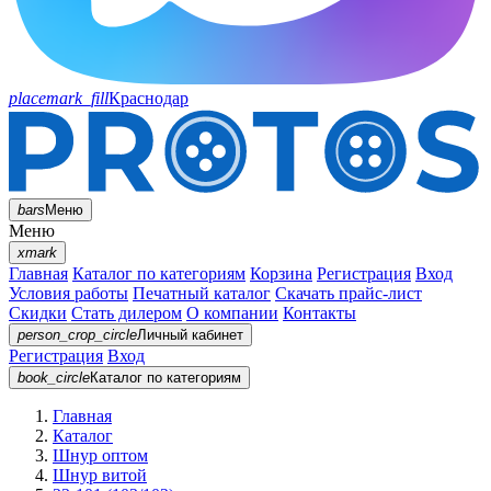
placemark_fill
Краснодар
bars
Меню
Меню
xmark
Главная
Каталог по категориям
Корзина
Регистрация
Вход
Условия работы
Печатный каталог
Скачать прайс-лист
Скидки
Стать дилером
О компании
Контакты
person_crop_circle
Личный кабинет
Регистрация
Вход
book_circle
Каталог
по категориям
Главная
Каталог
Шнур оптом
Шнур витой