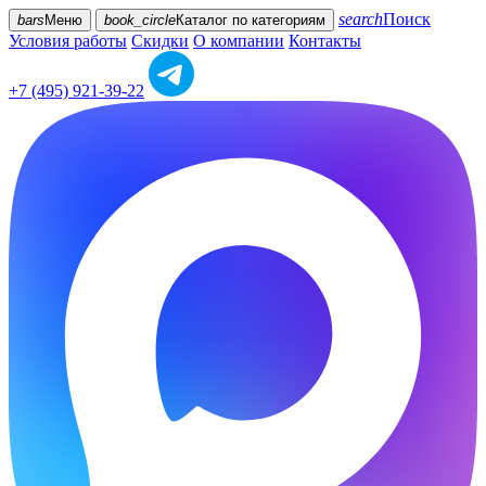
search
Поиск
bars
Меню
book_circle
Каталог
по категориям
Условия работы
Скидки
О компании
Контакты
+7 (495) 921-39-22