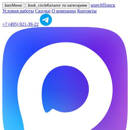
search
Поиск
bars
Меню
book_circle
Каталог
по категориям
Условия работы
Скидки
О компании
Контакты
+7 (495) 921-39-22