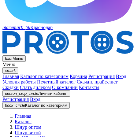
placemark_fill
Краснодар
bars
Меню
Меню
xmark
Главная
Каталог по категориям
Корзина
Регистрация
Вход
Условия работы
Печатный каталог
Скачать прайс-лист
Скидки
Стать дилером
О компании
Контакты
person_crop_circle
Личный кабинет
Регистрация
Вход
book_circle
Каталог
по категориям
Главная
Каталог
Шнур оптом
Шнур витой