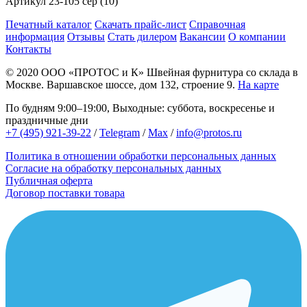
Артикул
23-105 сер (10)
Печатный каталог
Скачать прайс-лист
Справочная
информация
Отзывы
Стать дилером
Вакансии
О компании
Контакты
© 2020
ООО «ПРОТОС и К»
Швейная фурнитура со склада в
Москве.
Варшавское шоссе, дом 132, строение 9.
На карте
По будням 9:00–19:00, Выходные: суббота, воскресенье и
праздничные дни
+7 (495) 921-39-22
/
Telegram
/
Max
/
info@protos.ru
Политика в отношении обработки персональных данных
Согласие на обработку персональных данных
Публичная оферта
Договор поставки товара