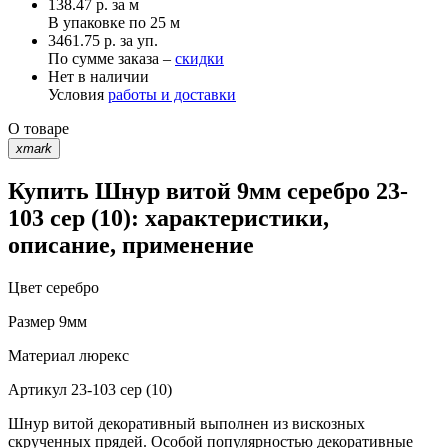
138.47
р.
за м
В упаковке по
25 м
3461.75 р. за уп.
По сумме заказа –
скидки
Нет в наличии
Условия
работы и доставки
О товаре
xmark
Купить Шнур витой 9мм серебро 23-
103 сер (10): характеристики,
описание, применение
Цвет
серебро
Размер
9мм
Материал
люрекс
Артикул
23-103 сер (10)
Шнур витой декоративный выполнен из вискозных
скрученных прядей. Особой популярностью декоративные