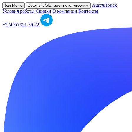
search
Поиск
bars
Меню
book_circle
Каталог
по категориям
Условия работы
Скидки
О компании
Контакты
+7 (495) 921-39-22