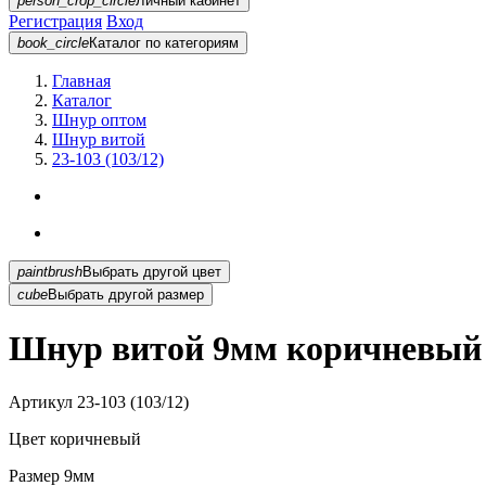
person_crop_circle
Личный кабинет
Регистрация
Вход
book_circle
Каталог
по категориям
Главная
Каталог
Шнур оптом
Шнур витой
23-103 (103/12)
paintbrush
Выбрать другой цвет
cube
Выбрать другой размер
Шнур витой 9мм коричневый 2
Артикул
23-103 (103/12)
Цвет
коричневый
Размер
9мм