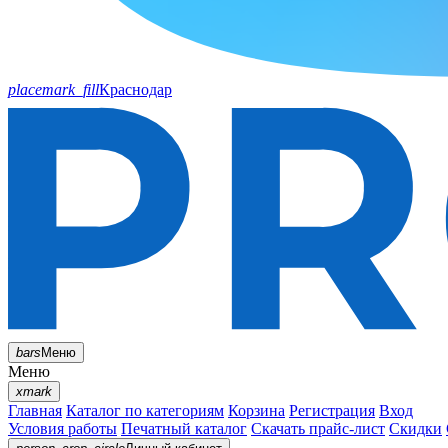
placemark_fill
Краснодар
bars
Меню
Меню
xmark
Главная
Каталог по категориям
Корзина
Регистрация
Вход
Условия работы
Печатный каталог
Скачать прайс-лист
Скидки