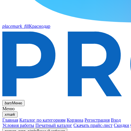
placemark_fill
Краснодар
bars
Меню
Меню
xmark
Главная
Каталог по категориям
Корзина
Регистрация
Вход
Условия работы
Печатный каталог
Скачать прайс-лист
Скидки