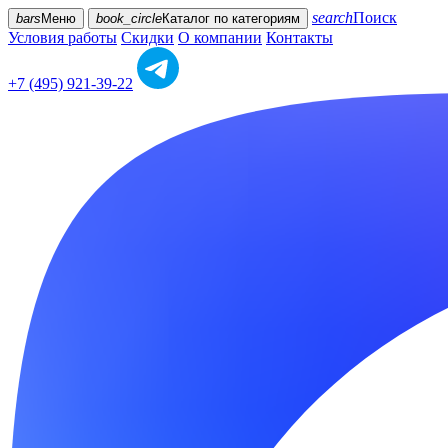
search
Поиск
bars
Меню
book_circle
Каталог
по категориям
Условия работы
Скидки
О компании
Контакты
+7 (495) 921-39-22