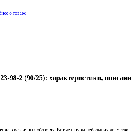
нее о товаре
-98-2 (90/25): характеристики, описан
ние в различных областях. Витые шнуры небольших диаметров - 