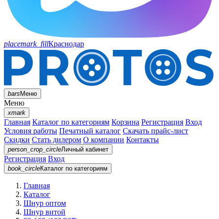
placemark_fill
Краснодар
bars
Меню
Меню
xmark
Главная
Каталог по категориям
Корзина
Регистрация
Вход
Условия работы
Печатный каталог
Скачать прайс-лист
Скидки
Стать дилером
О компании
Контакты
person_crop_circle
Личный кабинет
Регистрация
Вход
book_circle
Каталог
по категориям
Главная
Каталог
Шнур оптом
Шнур витой