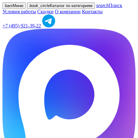
search
Поиск
bars
Меню
book_circle
Каталог
по категориям
Условия работы
Скидки
О компании
Контакты
+7 (495) 921-39-22