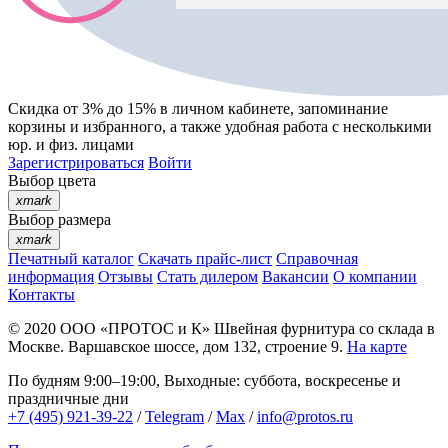
Скидка от 3% до 15%
в личном кабинете, запоминание
корзины
и
избранного
, а также удобная работа с несколькими
юр. и физ. лицами
Зарегистрироваться
Войти
Выбор цвета
xmark
Выбор размера
xmark
Печатный каталог
Скачать прайс-лист
Справочная
информация
Отзывы
Стать дилером
Вакансии
О компании
Контакты
© 2020
ООО «ПРОТОС и К»
Швейная фурнитура со склада в
Москве.
Варшавское шоссе, дом 132, строение 9.
На карте
По будням 9:00–19:00, Выходные: суббота, воскресенье и
праздничные дни
+7 (495) 921-39-22
/
Telegram
/
Max
/
info@protos.ru