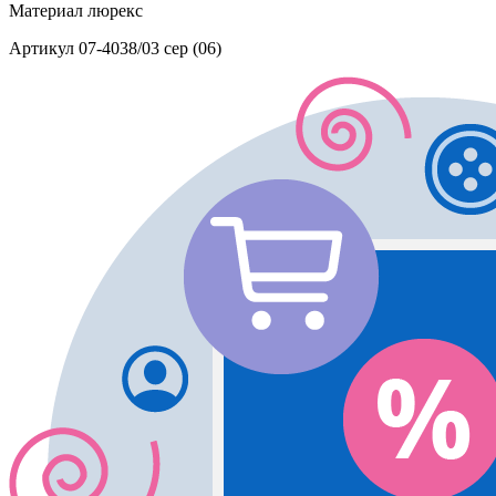
Материал
люрекс
Артикул
07-4038/03 сер (06)