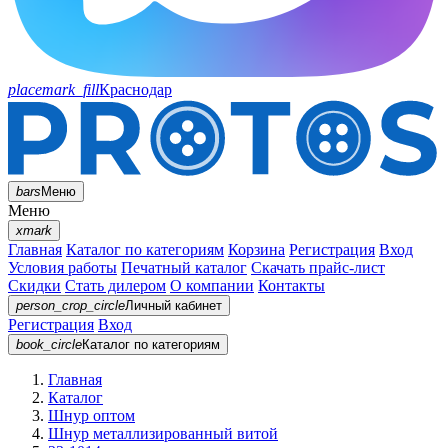
placemark_fill
Краснодар
bars
Меню
Меню
xmark
Главная
Каталог по категориям
Корзина
Регистрация
Вход
Условия работы
Печатный каталог
Скачать прайс-лист
Скидки
Стать дилером
О компании
Контакты
person_crop_circle
Личный кабинет
Регистрация
Вход
book_circle
Каталог
по категориям
Главная
Каталог
Шнур оптом
Шнур металлизированный витой