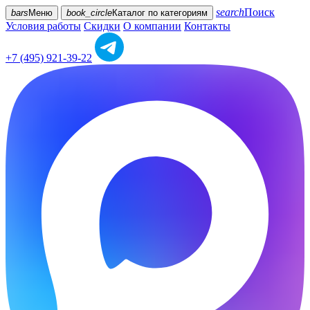
search
Поиск
bars
Меню
book_circle
Каталог
по категориям
Условия работы
Скидки
О компании
Контакты
+7 (495) 921-39-22