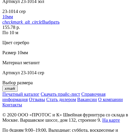
Артикул
23-1014 зол
23-1014 сер
10мм
checkmark_alt_circle
Выбрать
155.78 р.
По 10 м
Цвет
серебро
Размер
10мм
Материал
метанит
Артикул
23-1014 сер
Выбор размера
xmark
Печатный каталог
Скачать прайс-лист
Справочная
информация
Отзывы
Стать дилером
Вакансии
О компании
Контакты
© 2020
ООО «ПРОТОС и К»
Швейная фурнитура со склада в
Москве.
Варшавское шоссе, дом 132, строение 9.
На карте
По будням 9:00–19:00, Выходные: суббота, воскресенье и