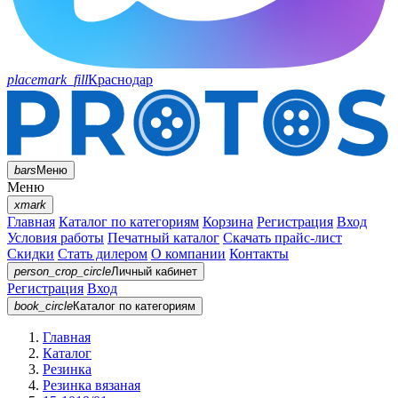
placemark_fill
Краснодар
bars
Меню
Меню
xmark
Главная
Каталог по категориям
Корзина
Регистрация
Вход
Условия работы
Печатный каталог
Скачать прайс-лист
Скидки
Стать дилером
О компании
Контакты
person_crop_circle
Личный кабинет
Регистрация
Вход
book_circle
Каталог
по категориям
Главная
Каталог
Резинка
Резинка вязаная