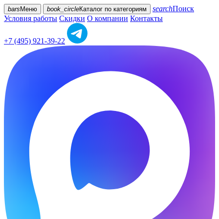
search
Поиск
bars
Меню
book_circle
Каталог
по категориям
Условия работы
Скидки
О компании
Контакты
+7 (495) 921-39-22