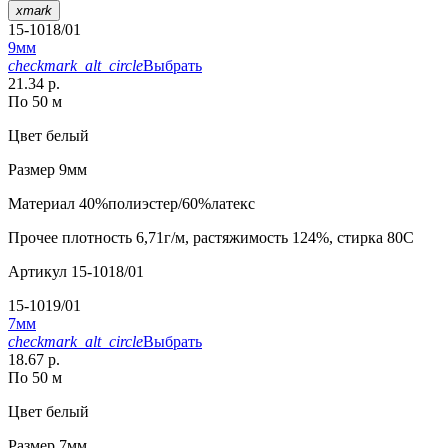
xmark
15-1018/01
9мм
checkmark_alt_circle
Выбрать
21.34 р.
По 50 м
Цвет
белый
Размер
9мм
Материал
40%полиэстер/60%латекс
Прочее
плотность 6,71г/м, растяжимость 124%, стирка 80С
Артикул
15-1018/01
15-1019/01
7мм
checkmark_alt_circle
Выбрать
18.67 р.
По 50 м
Цвет
белый
Размер
7мм