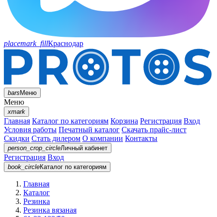
placemark_fill
Краснодар
bars
Меню
Меню
xmark
Главная
Каталог по категориям
Корзина
Регистрация
Вход
Условия работы
Печатный каталог
Скачать прайс-лист
Скидки
Стать дилером
О компании
Контакты
person_crop_circle
Личный кабинет
Регистрация
Вход
book_circle
Каталог
по категориям
Главная
Каталог
Резинка
Резинка вязаная