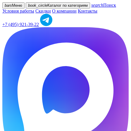
search
Поиск
bars
Меню
book_circle
Каталог
по категориям
Условия работы
Скидки
О компании
Контакты
+7 (495) 921-39-22