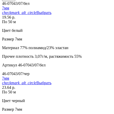
46-07043/07/бел
7мм
checkmark_alt_circle
Выбрать
19.56 р.
По 50 м
Цвет
белый
Размер
7мм
Материал
77% полиамид/23% эластан
Прочее
плотность 3,07г/м, растяжимость 55%
Артикул
46-07043/07/бел
46-07043/07/чер
7мм
checkmark_alt_circle
Выбрать
23.64 р.
По 50 м
Цвет
черный
Размер
7мм