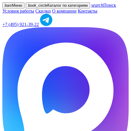
search
Поиск
bars
Меню
book_circle
Каталог
по категориям
Условия работы
Скидки
О компании
Контакты
+7 (495) 921-39-22