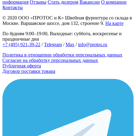
информация
Отзывы
Стать дилером
Вакансии
О компании
Контакты
© 2020
ООО «ПРОТОС и К»
Швейная фурнитура со склада в
Москве.
Варшавское шоссе, дом 132, строение 9.
На карте
По будням 9:00–19:00, Выходные: суббота, воскресенье и
праздничные дни
+7 (495) 921-39-22
/
Telegram
/
Max
/
info@protos.ru
Политика в отношении обработки персональных данных
Согласие на обработку персональных данных
Публичная оферта
Договор поставки товара