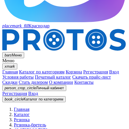
placemark_fill
Краснодар
bars
Меню
Меню
xmark
Главная
Каталог по категориям
Корзина
Регистрация
Вход
Условия работы
Печатный каталог
Скачать прайс-лист
Скидки
Стать дилером
О компании
Контакты
person_crop_circle
Личный кабинет
Регистрация
Вход
book_circle
Каталог
по категориям
Главная
Каталог
Резинка
Резинка-бретель