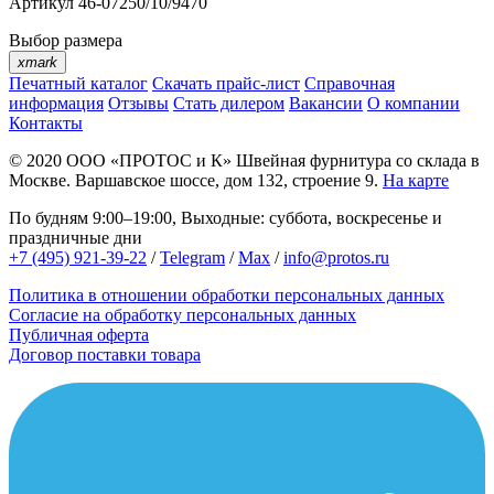
Артикул
46-07250/10/9470
Выбор размера
xmark
Печатный каталог
Скачать прайс-лист
Справочная
информация
Отзывы
Стать дилером
Вакансии
О компании
Контакты
© 2020
ООО «ПРОТОС и К»
Швейная фурнитура со склада в
Москве.
Варшавское шоссе, дом 132, строение 9.
На карте
По будням 9:00–19:00, Выходные: суббота, воскресенье и
праздничные дни
+7 (495) 921-39-22
/
Telegram
/
Max
/
info@protos.ru
Политика в отношении обработки персональных данных
Согласие на обработку персональных данных
Публичная оферта
Договор поставки товара