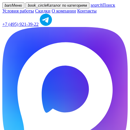
search
Поиск
bars
Меню
book_circle
Каталог
по категориям
Условия работы
Скидки
О компании
Контакты
+7 (495) 921-39-22