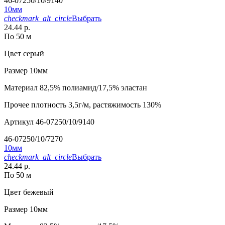
46-07250/10/9140
10мм
checkmark_alt_circle
Выбрать
24.44 р.
По 50 м
Цвет
серый
Размер
10мм
Материал
82,5% полиамид/17,5% эластан
Прочее
плотность 3,5г/м, растяжимость 130%
Артикул
46-07250/10/9140
46-07250/10/7270
10мм
checkmark_alt_circle
Выбрать
24.44 р.
По 50 м
Цвет
бежевый
Размер
10мм