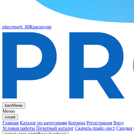
placemark_fill
Краснодар
bars
Меню
Меню
xmark
Главная
Каталог по категориям
Корзина
Регистрация
Вход
Условия работы
Печатный каталог
Скачать прайс-лист
Скидки