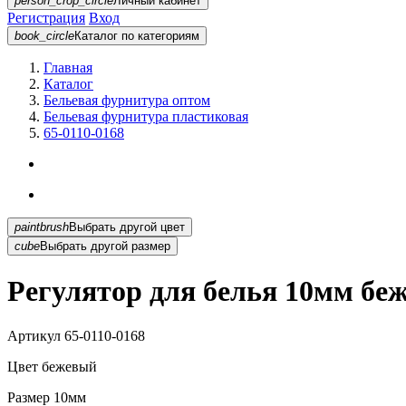
person_crop_circle
Личный кабинет
Регистрация
Вход
book_circle
Каталог
по категориям
Главная
Каталог
Бельевая фурнитура оптом
Бельевая фурнитура пластиковая
65-0110-0168
paintbrush
Выбрать другой цвет
cube
Выбрать другой размер
Регулятор для белья 10мм беж
Артикул
65-0110-0168
Цвет
бежевый
Размер
10мм