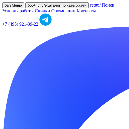
search
Поиск
bars
Меню
book_circle
Каталог
по категориям
Условия работы
Скидки
О компании
Контакты
+7 (495) 921-39-22