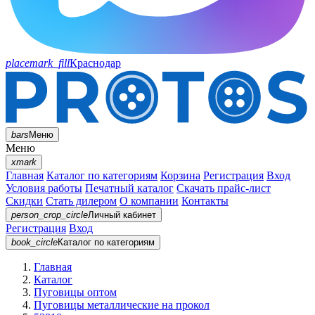
placemark_fill
Краснодар
bars
Меню
Меню
xmark
Главная
Каталог по категориям
Корзина
Регистрация
Вход
Условия работы
Печатный каталог
Скачать прайс-лист
Скидки
Стать дилером
О компании
Контакты
person_crop_circle
Личный кабинет
Регистрация
Вход
book_circle
Каталог
по категориям
Главная
Каталог
Пуговицы оптом
Пуговицы металлические на прокол