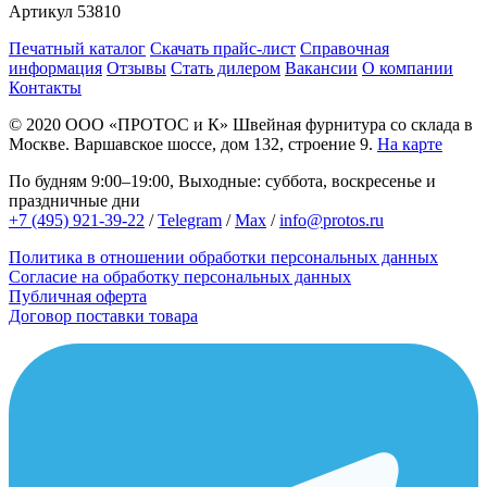
Артикул
53810
Печатный каталог
Скачать прайс-лист
Справочная
информация
Отзывы
Стать дилером
Вакансии
О компании
Контакты
© 2020
ООО «ПРОТОС и К»
Швейная фурнитура со склада в
Москве.
Варшавское шоссе, дом 132, строение 9.
На карте
По будням 9:00–19:00, Выходные: суббота, воскресенье и
праздничные дни
+7 (495) 921-39-22
/
Telegram
/
Max
/
info@protos.ru
Политика в отношении обработки персональных данных
Согласие на обработку персональных данных
Публичная оферта
Договор поставки товара