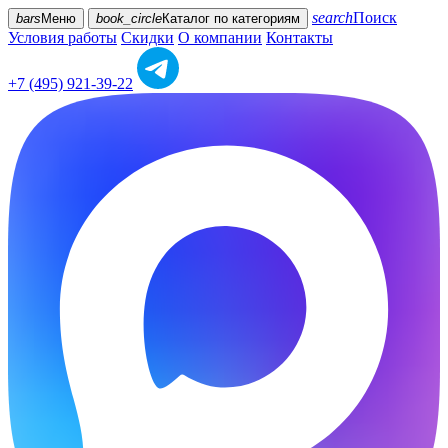
search
Поиск
bars
Меню
book_circle
Каталог
по категориям
Условия работы
Скидки
О компании
Контакты
+7 (495) 921-39-22