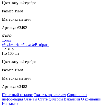
Цвет
латунь/серебро
Размер
19мм
Материал
металл
Артикул
63492
63482
15мм
checkmark_alt_circle
Выбрать
12.31 р.
По 100 шт
Цвет
латунь/серебро
Размер
15мм
Материал
металл
Артикул
63482
Печатный каталог
Скачать прайс-лист
Справочная
информация
Отзывы
Стать дилером
Вакансии
О компании
Контакты