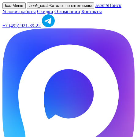
search
Поиск
bars
Меню
book_circle
Каталог
по категориям
Условия работы
Скидки
О компании
Контакты
+7 (495) 921-39-22