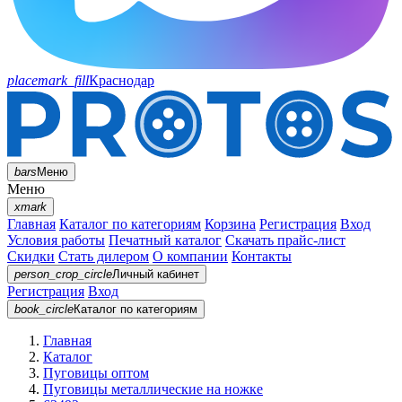
placemark_fill
Краснодар
bars
Меню
Меню
xmark
Главная
Каталог по категориям
Корзина
Регистрация
Вход
Условия работы
Печатный каталог
Скачать прайс-лист
Скидки
Стать дилером
О компании
Контакты
person_crop_circle
Личный кабинет
Регистрация
Вход
book_circle
Каталог
по категориям
Главная
Каталог
Пуговицы оптом
Пуговицы металлические на ножке