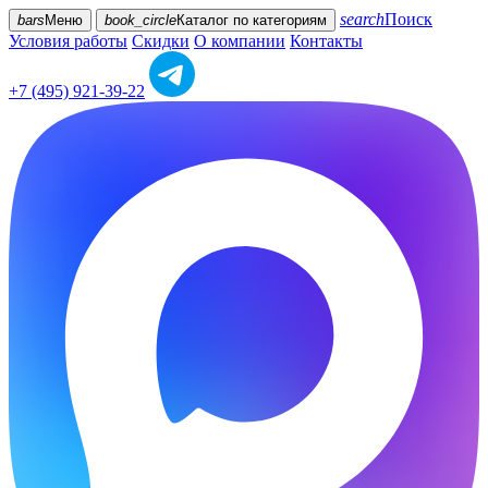
search
Поиск
bars
Меню
book_circle
Каталог
по категориям
Условия работы
Скидки
О компании
Контакты
+7 (495) 921-39-22