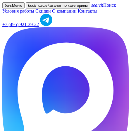
search
Поиск
bars
Меню
book_circle
Каталог
по категориям
Условия работы
Скидки
О компании
Контакты
+7 (495) 921-39-22