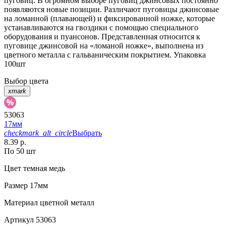
пуговиц. В огромном выборе пуговиц джинсовых постоянно
появляются новые позиции. Различают пуговицы джинсовые
на ломанной (плавающей) и фиксированной ножке, которые
устанавливаются на гвоздики с помощью специального
оборудования и пуансонов. Представленная относится к
пуговице джинсовой на «ломаной ножке», выполнена из
цветного металла с гальваническим покрытием. Упаковка
100шт
Выбор цвета
xmark
53063
17мм
checkmark_alt_circle
Выбрать
8.39 р.
По 50 шт
Цвет
темная медь
Размер
17мм
Материал
цветной металл
Артикул
53063