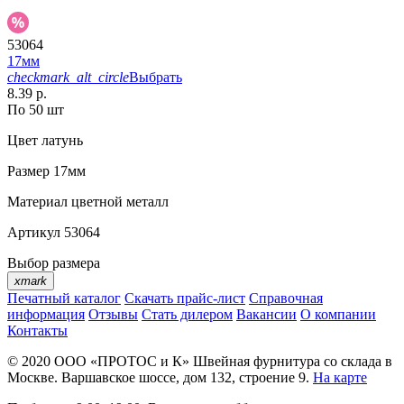
53064
17мм
checkmark_alt_circle
Выбрать
8.39 р.
По 50 шт
Цвет
латунь
Размер
17мм
Материал
цветной металл
Артикул
53064
Выбор размера
xmark
Печатный каталог
Скачать прайс-лист
Справочная
информация
Отзывы
Стать дилером
Вакансии
О компании
Контакты
© 2020
ООО «ПРОТОС и К»
Швейная фурнитура со склада в
Москве.
Варшавское шоссе, дом 132, строение 9.
На карте