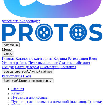
placemark_fill
Краснодар
bars
Меню
Меню
xmark
Главная
Каталог по категориям
Корзина
Регистрация
Вход
Условия работы
Печатный каталог
Скачать прайс-лист
Скидки
Стать дилером
О компании
Контакты
person_crop_circle
Личный кабинет
Регистрация
Вход
book_circle
Каталог
по категориям
Главная
Каталог
Пуговицы джинсовые
Пуговицы джинсовые на ломанной (плавающей) ножке