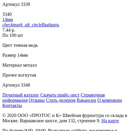
Артикул
3339
3340
14мм
checkmark_alt_circle
Выбрать
7.44 р.
По 100 шт
Цвет
темная медь
Размер
14мм
Материал
металл
Прочее
вогнутая
Артикул
3340
Печатный каталог
Скачать прайс-лист
Справочная
информация
Отзывы
Стать дилером
Вакансии
О компании
Контакты
© 2020
ООО «ПРОТОС и К»
Швейная фурнитура со склада в
Москве.
Варшавское шоссе, дом 132, строение 9.
На карте
По будням 9:00–19:00, Выходные: суббота, воскресенье и