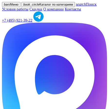
search
Поиск
bars
Меню
book_circle
Каталог
по категориям
Условия работы
Скидки
О компании
Контакты
+7 (495) 921-39-22