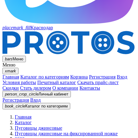
placemark_fill
Краснодар
bars
Меню
Меню
xmark
Главная
Каталог по категориям
Корзина
Регистрация
Вход
Условия работы
Печатный каталог
Скачать прайс-лист
Скидки
Стать дилером
О компании
Контакты
person_crop_circle
Личный кабинет
Регистрация
Вход
book_circle
Каталог
по категориям
Главная
Каталог
Пуговицы джинсовые
Пуговицы джинсовые на фиксированной ножке