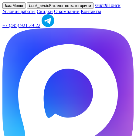
search
Поиск
bars
Меню
book_circle
Каталог
по категориям
Условия работы
Скидки
О компании
Контакты
+7 (495) 921-39-22