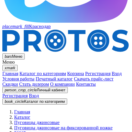
placemark_fill
Краснодар
bars
Меню
Меню
xmark
Главная
Каталог по категориям
Корзина
Регистрация
Вход
Условия работы
Печатный каталог
Скачать прайс-лист
Скидки
Стать дилером
О компании
Контакты
person_crop_circle
Личный кабинет
Регистрация
Вход
book_circle
Каталог
по категориям
Главная
Каталог
Пуговицы джинсовые
Пуговицы джинсовые на фиксированной ножке