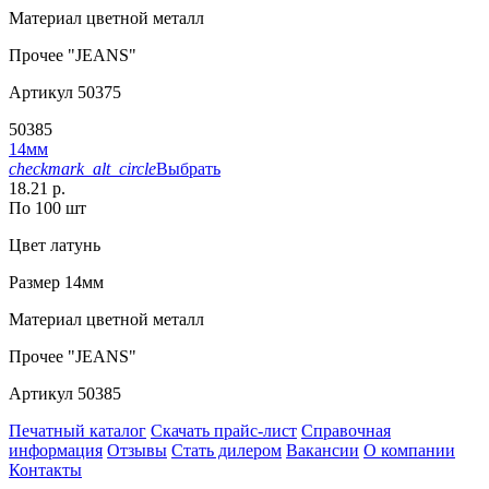
Материал
цветной металл
Прочее
"JEANS"
Артикул
50375
50385
14мм
checkmark_alt_circle
Выбрать
18.21 р.
По 100 шт
Цвет
латунь
Размер
14мм
Материал
цветной металл
Прочее
"JEANS"
Артикул
50385
Печатный каталог
Скачать прайс-лист
Справочная
информация
Отзывы
Стать дилером
Вакансии
О компании
Контакты