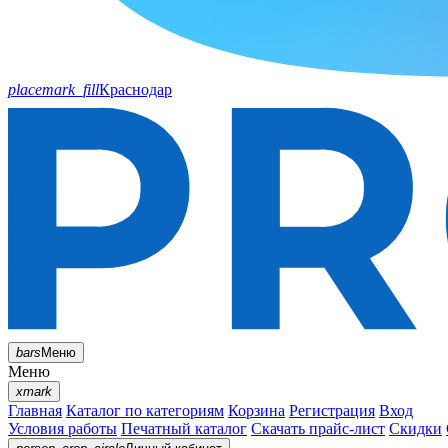
placemark_fill
Краснодар
bars
Меню
Меню
xmark
Главная
Каталог по категориям
Корзина
Регистрация
Вход
Условия работы
Печатный каталог
Скачать прайс-лист
Скидки