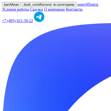
search
Поиск
bars
Меню
book_circle
Каталог
по категориям
Условия работы
Скидки
О компании
Контакты
+7 (495) 921-39-22