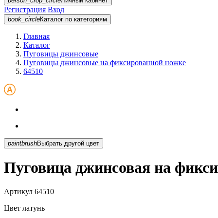
person_crop_circle
Личный кабинет
Регистрация
Вход
book_circle
Каталог
по категориям
Главная
Каталог
Пуговицы джинсовые
Пуговицы джинсовые на фиксированной ножке
64510
paintbrush
Выбрать другой цвет
Пуговица джинсовая на фикси
Артикул
64510
Цвет
латунь