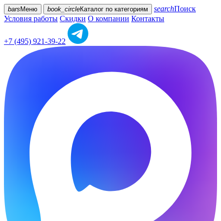
search
Поиск
bars
Меню
book_circle
Каталог
по категориям
Условия работы
Скидки
О компании
Контакты
+7 (495) 921-39-22