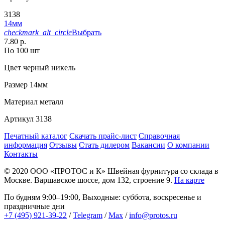
3138
14мм
checkmark_alt_circle
Выбрать
7.80 р.
По 100 шт
Цвет
черный никель
Размер
14мм
Материал
металл
Артикул
3138
Печатный каталог
Скачать прайс-лист
Справочная
информация
Отзывы
Стать дилером
Вакансии
О компании
Контакты
© 2020
ООО «ПРОТОС и К»
Швейная фурнитура со склада в
Москве.
Варшавское шоссе, дом 132, строение 9.
На карте
По будням 9:00–19:00, Выходные: суббота, воскресенье и
праздничные дни
+7 (495) 921-39-22
/
Telegram
/
Max
/
info@protos.ru