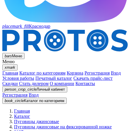
placemark_fill
Краснодар
bars
Меню
Меню
xmark
Главная
Каталог по категориям
Корзина
Регистрация
Вход
Условия работы
Печатный каталог
Скачать прайс-лист
Скидки
Стать дилером
О компании
Контакты
person_crop_circle
Личный кабинет
Регистрация
Вход
book_circle
Каталог
по категориям
Главная
Каталог
Пуговицы джинсовые
Пуговицы джинсовые на фиксированной ножке