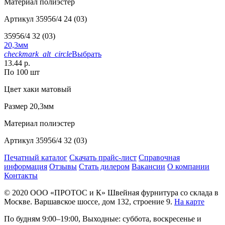
Материал
полиэстер
Артикул
35956/4 24 (03)
35956/4 32 (03)
20,3мм
checkmark_alt_circle
Выбрать
13.44 р.
По 100 шт
Цвет
хаки матовый
Размер
20,3мм
Материал
полиэстер
Артикул
35956/4 32 (03)
Печатный каталог
Скачать прайс-лист
Справочная
информация
Отзывы
Стать дилером
Вакансии
О компании
Контакты
© 2020
ООО «ПРОТОС и К»
Швейная фурнитура со склада в
Москве.
Варшавское шоссе, дом 132, строение 9.
На карте
По будням 9:00–19:00, Выходные: суббота, воскресенье и