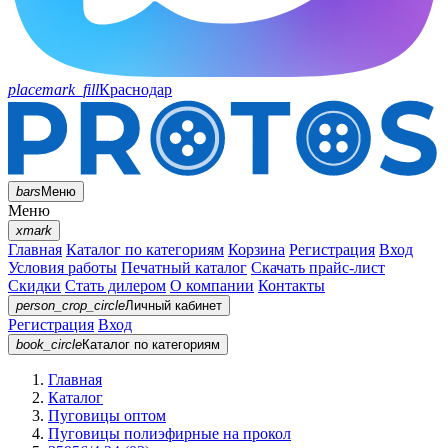
placemark_fill
Краснодар
bars
Меню
Меню
xmark
Главная
Каталог по категориям
Корзина
Регистрация
Вход
Условия работы
Печатный каталог
Скачать прайс-лист
Скидки
Стать дилером
О компании
Контакты
person_crop_circle
Личный кабинет
Регистрация
Вход
book_circle
Каталог
по категориям
Главная
Каталог
Пуговицы оптом
Пуговицы полиэфирные на прокол