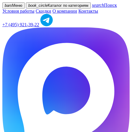
search
Поиск
bars
Меню
book_circle
Каталог
по категориям
Условия работы
Скидки
О компании
Контакты
+7 (495) 921-39-22