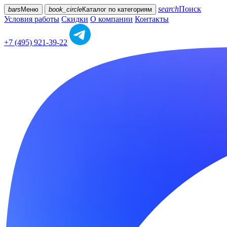
search
Поиск
bars
Меню
book_circle
Каталог
по категориям
Условия работы
Скидки
О компании
Контакты
+7 (495) 921-39-22