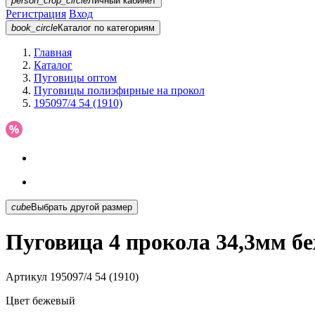
person_crop_circle
Личный кабинет
Регистрация
Вход
book_circle
Каталог
по категориям
Главная
Каталог
Пуговицы оптом
Пуговицы полиэфирные на прокол
195097/4 54 (1910)
cube
Выбрать другой размер
Пуговица 4 прокола 34,3мм бе
Артикул
195097/4 54 (1910)
Цвет
бежевый