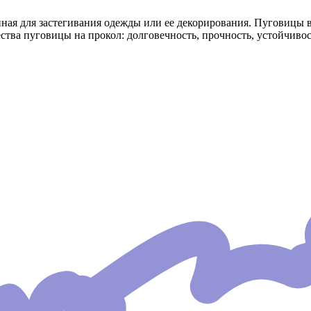
енная для застегивания одежды или ее декорирования. Пуговиц
ества пуговицы на прокол: долговечность, прочность, устойчивос