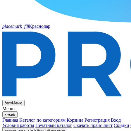
placemark_fill
Краснодар
bars
Меню
Меню
xmark
Главная
Каталог по категориям
Корзина
Регистрация
Вход
Условия работы
Печатный каталог
Скачать прайс-лист
Скидки