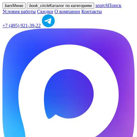
search
Поиск
bars
Меню
book_circle
Каталог
по категориям
Условия работы
Скидки
О компании
Контакты
+7 (495) 921-39-22