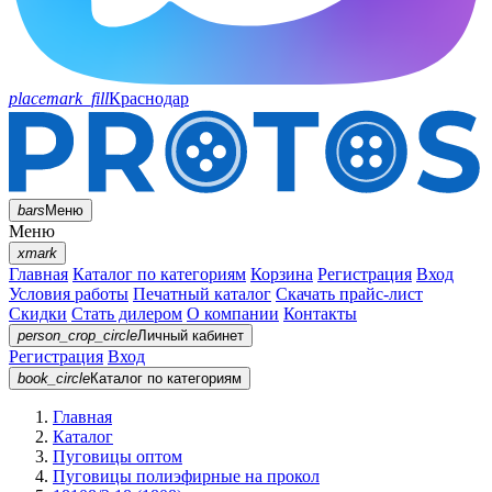
placemark_fill
Краснодар
bars
Меню
Меню
xmark
Главная
Каталог по категориям
Корзина
Регистрация
Вход
Условия работы
Печатный каталог
Скачать прайс-лист
Скидки
Стать дилером
О компании
Контакты
person_crop_circle
Личный кабинет
Регистрация
Вход
book_circle
Каталог
по категориям
Главная
Каталог
Пуговицы оптом
Пуговицы полиэфирные на прокол