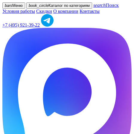
search
Поиск
bars
Меню
book_circle
Каталог
по категориям
Условия работы
Скидки
О компании
Контакты
+7 (495) 921-39-22