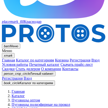
placemark_fill
Краснодар
bars
Меню
Меню
xmark
Главная
Каталог по категориям
Корзина
Регистрация
Вход
Условия работы
Печатный каталог
Скачать прайс-лист
Скидки
Стать дилером
О компании
Контакты
person_crop_circle
Личный кабинет
Регистрация
Вход
book_circle
Каталог
по категориям
Главная
Каталог
Пуговицы оптом
Пуговицы полиэфирные на прокол