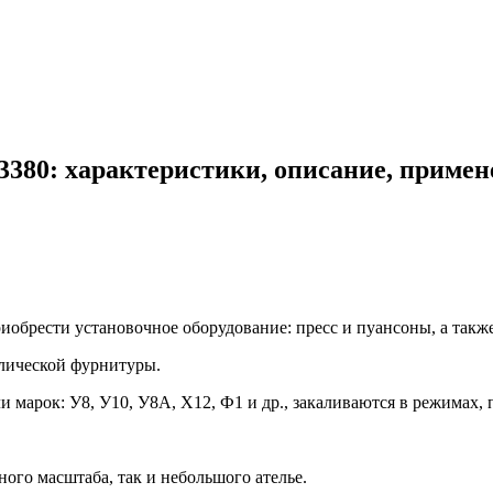
3380: характеристики, описание, примен
обрести установочное оборудование: пресс и пуансоны, а также
лической фурнитуры.
марок: У8, У10, У8А, Х12, Ф1 и др., закаливаются в режимах, 
го масштаба, так и небольшого ателье.