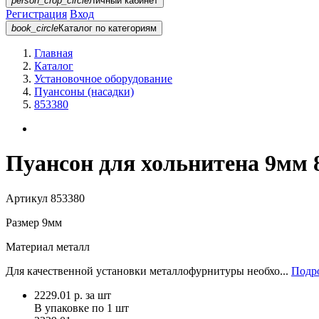
person_crop_circle
Личный кабинет
Регистрация
Вход
book_circle
Каталог
по категориям
Главная
Каталог
Установочное оборудование
Пуансоны (насадки)
853380
Пуансон для хольнитена 9мм 
Артикул
853380
Размер
9мм
Материал
металл
Для качественной установки металлофурнитуры необхо...
Подро
2229.01
р.
за шт
В упаковке по
1 шт