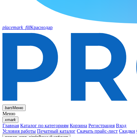
placemark_fill
Краснодар
bars
Меню
Меню
xmark
Главная
Каталог по категориям
Корзина
Регистрация
Вход
Условия работы
Печатный каталог
Скачать прайс-лист
Скидки