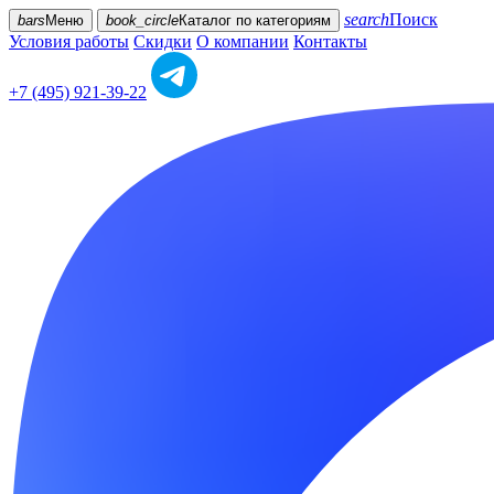
search
Поиск
bars
Меню
book_circle
Каталог
по категориям
Условия работы
Скидки
О компании
Контакты
+7 (495) 921-39-22