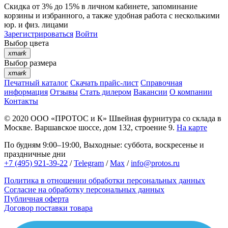
Скидка от 3% до 15%
в личном кабинете, запоминание
корзины
и
избранного
, а также удобная работа с несколькими
юр. и физ. лицами
Зарегистрироваться
Войти
Выбор цвета
xmark
Выбор размера
xmark
Печатный каталог
Скачать прайс-лист
Справочная
информация
Отзывы
Стать дилером
Вакансии
О компании
Контакты
© 2020
ООО «ПРОТОС и К»
Швейная фурнитура со склада в
Москве.
Варшавское шоссе, дом 132, строение 9.
На карте
По будням 9:00–19:00, Выходные: суббота, воскресенье и
праздничные дни
+7 (495) 921-39-22
/
Telegram
/
Max
/
info@protos.ru
Политика в отношении обработки персональных данных
Согласие на обработку персональных данных
Публичная оферта
Договор поставки товара