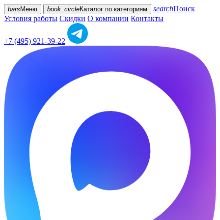
search
Поиск
bars
Меню
book_circle
Каталог
по категориям
Условия работы
Скидки
О компании
Контакты
+7 (495) 921-39-22