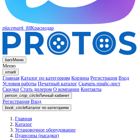
placemark_fill
Краснодар
bars
Меню
Меню
xmark
Главная
Каталог по категориям
Корзина
Регистрация
Вход
Условия работы
Печатный каталог
Скачать прайс-лист
Скидки
Стать дилером
О компании
Контакты
person_crop_circle
Личный кабинет
Регистрация
Вход
book_circle
Каталог
по категориям
Главная
Каталог
Установочное оборудование
Пуансоны (насадки)