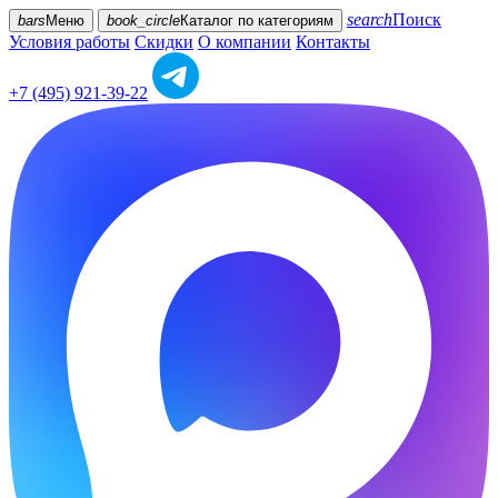
search
Поиск
bars
Меню
book_circle
Каталог
по категориям
Условия работы
Скидки
О компании
Контакты
+7 (495) 921-39-22