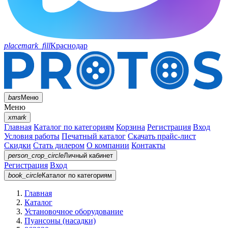
placemark_fill
Краснодар
bars
Меню
Меню
xmark
Главная
Каталог по категориям
Корзина
Регистрация
Вход
Условия работы
Печатный каталог
Скачать прайс-лист
Скидки
Стать дилером
О компании
Контакты
person_crop_circle
Личный кабинет
Регистрация
Вход
book_circle
Каталог
по категориям
Главная
Каталог
Установочное оборудование
Пуансоны (насадки)