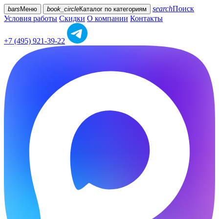
search
Поиск
bars
Меню
book_circle
Каталог
по категориям
Условия работы
Скидки
О компании
Контакты
+7 (495) 921-39-22