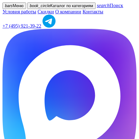
search
Поиск
bars
Меню
book_circle
Каталог
по категориям
Условия работы
Скидки
О компании
Контакты
+7 (495) 921-39-22