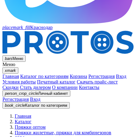
placemark_fill
Краснодар
bars
Меню
Меню
xmark
Главная
Каталог по категориям
Корзина
Регистрация
Вход
Условия работы
Печатный каталог
Скачать прайс-лист
Скидки
Стать дилером
О компании
Контакты
person_crop_circle
Личный кабинет
Регистрация
Вход
book_circle
Каталог
по категориям
Главная
Каталог
Пряжки оптом
Пряжки жилетные, пряжки для комбинезонов