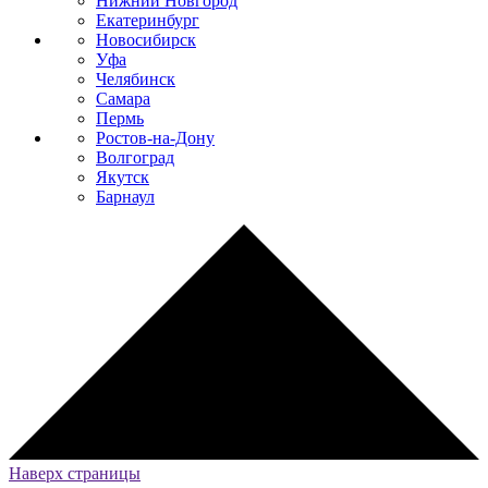
Нижний Новгород
Екатеринбург
Новосибирск
Уфа
Челябинск
Самара
Пермь
Ростов-на-Дону
Волгоград
Якутск
Барнаул
Наверх страницы