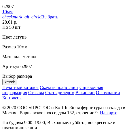
62907
10мм
checkmark_alt_circle
Выбрать
28.61 р.
По 50 шт
Цвет
латунь
Размер
10мм
Материал
металл
Артикул
62907
Выбор размера
xmark
Печатный каталог
Скачать прайс-лист
Справочная
информация
Отзывы
Стать дилером
Вакансии
О компании
Контакты
© 2020
ООО «ПРОТОС и К»
Швейная фурнитура со склада в
Москве.
Варшавское шоссе, дом 132, строение 9.
На карте
По будням 9:00–19:00, Выходные: суббота, воскресенье и
праздничные дни