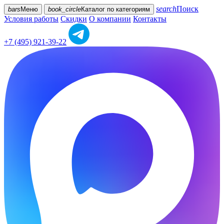
search
Поиск
bars
Меню
book_circle
Каталог
по категориям
Условия работы
Скидки
О компании
Контакты
+7 (495) 921-39-22