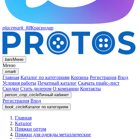
placemark_fill
Краснодар
bars
Меню
Меню
xmark
Главная
Каталог по категориям
Корзина
Регистрация
Вход
Условия работы
Печатный каталог
Скачать прайс-лист
Скидки
Стать дилером
О компании
Контакты
person_crop_circle
Личный кабинет
Регистрация
Вход
book_circle
Каталог
по категориям
Главная
Каталог
Пряжки оптом
Пряжки для одежды металлические