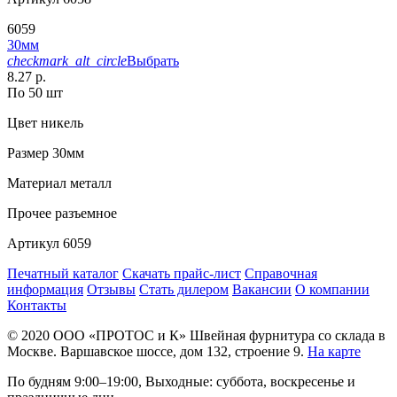
6059
30мм
checkmark_alt_circle
Выбрать
8.27 р.
По 50 шт
Цвет
никель
Размер
30мм
Материал
металл
Прочее
разъемное
Артикул
6059
Печатный каталог
Скачать прайс-лист
Справочная
информация
Отзывы
Стать дилером
Вакансии
О компании
Контакты
© 2020
ООО «ПРОТОС и К»
Швейная фурнитура со склада в
Москве.
Варшавское шоссе, дом 132, строение 9.
На карте
По будням 9:00–19:00, Выходные: суббота, воскресенье и