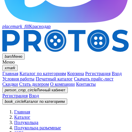
placemark_fill
Краснодар
bars
Меню
Меню
xmark
Главная
Каталог по категориям
Корзина
Регистрация
Вход
Условия работы
Печатный каталог
Скачать прайс-лист
Скидки
Стать дилером
О компании
Контакты
person_crop_circle
Личный кабинет
Регистрация
Вход
book_circle
Каталог
по категориям
Главная
Каталог
Полукольца
Полукольца разъемные