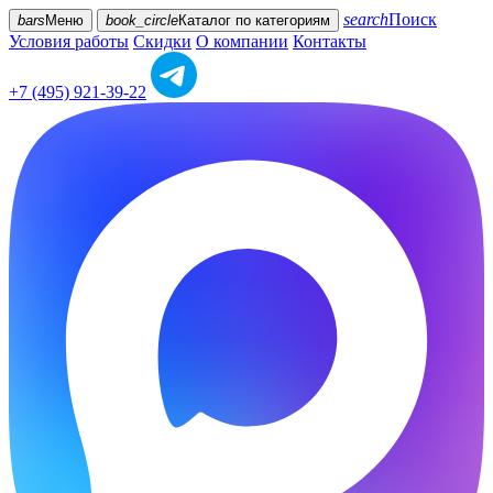
search
Поиск
bars
Меню
book_circle
Каталог
по категориям
Условия работы
Скидки
О компании
Контакты
+7 (495) 921-39-22