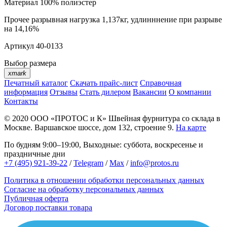
Материал
100% полиэстер
Прочее
разрывная нагрузка 1,137кг, удлинннение при разрыве
на 14,16%
Артикул
40-0133
Выбор размера
xmark
Печатный каталог
Скачать прайс-лист
Справочная
информация
Отзывы
Стать дилером
Вакансии
О компании
Контакты
© 2020
ООО «ПРОТОС и К»
Швейная фурнитура со склада в
Москве.
Варшавское шоссе, дом 132, строение 9.
На карте
По будням 9:00–19:00, Выходные: суббота, воскресенье и
праздничные дни
+7 (495) 921-39-22
/
Telegram
/
Max
/
info@protos.ru
Политика в отношении обработки персональных данных
Согласие на обработку персональных данных
Публичная оферта
Договор поставки товара