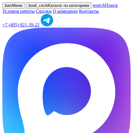
search
Поиск
bars
Меню
book_circle
Каталог
по категориям
Условия работы
Скидки
О компании
Контакты
+7 (495) 921-39-22