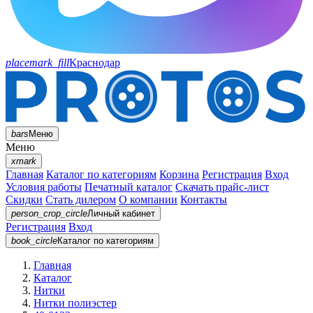
placemark_fill
Краснодар
bars
Меню
Меню
xmark
Главная
Каталог по категориям
Корзина
Регистрация
Вход
Условия работы
Печатный каталог
Скачать прайс-лист
Скидки
Стать дилером
О компании
Контакты
person_crop_circle
Личный кабинет
Регистрация
Вход
book_circle
Каталог
по категориям
Главная
Каталог
Нитки
Нитки полиэстер