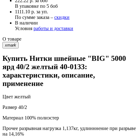
222.22
р.
за боб
В упаковке по
5 боб
1111.10 р. за уп.
По сумме заказа –
скидки
В наличии
Условия
работы и доставки
О товаре
xmark
Купить Нитки швейные "BIG" 5000
ярд 40/2 желтый 40-0133:
характеристики, описание,
применение
Цвет
желтый
Размер
40/2
Материал
100% полиэстер
Прочее
разрывная нагрузка 1,137кг, удлинннение при разрыве
на 14,16%