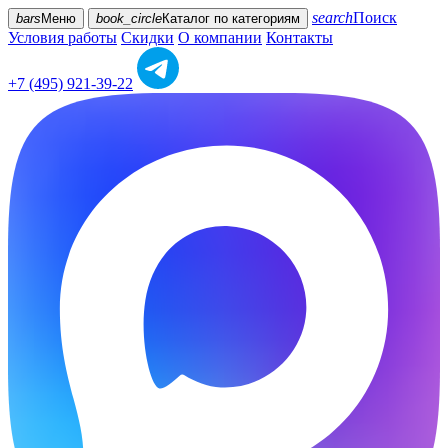
search
Поиск
bars
Меню
book_circle
Каталог
по категориям
Условия работы
Скидки
О компании
Контакты
+7 (495) 921-39-22