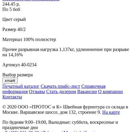
244.45 р.
По 5 боб
Цвет
серый
Размер
40/2
Материал
100% полиэстер
Прочее
разрывная нагрузка 1,137кг, удлинннение при разрыве
на 14,16%
Артикул
40-0234
Выбор размера
xmark
Печатный каталог
Скачать прайс-лист
Справочная
информация
Отзывы
Стать дилером
Вакансии
О компании
Контакты
© 2020
ООО «ПРОТОС и К»
Швейная фурнитура со склада в
Москве.
Варшавское шоссе, дом 132, строение 9.
На карте
По будням 9:00–19:00, Выходные: суббота, воскресенье и
праздничные дни