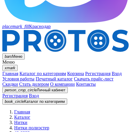
placemark_fill
Краснодар
bars
Меню
Меню
xmark
Главная
Каталог по категориям
Корзина
Регистрация
Вход
Условия работы
Печатный каталог
Скачать прайс-лист
Скидки
Стать дилером
О компании
Контакты
person_crop_circle
Личный кабинет
Регистрация
Вход
book_circle
Каталог
по категориям
Главная
Каталог
Нитки
Нитки полиэстер