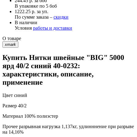
244.45
р.
за боб
В упаковке по
5 боб
1222.25 р. за уп.
По сумме заказа –
скидки
В наличии
Условия
работы и доставки
О товаре
xmark
Купить Нитки швейные "BIG" 5000
ярд 40/2 синий 40-0232:
характеристики, описание,
применение
Цвет
синий
Размер
40/2
Материал
100% полиэстер
Прочее
разрывная нагрузка 1,137кг, удлинннение при разрыве
на 14,16%