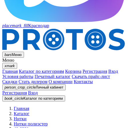
placemark_fill
Краснодар
bars
Меню
Меню
xmark
Главная
Каталог по категориям
Корзина
Регистрация
Вход
Условия работы
Печатный каталог
Скачать прайс-лист
Скидки
Стать дилером
О компании
Контакты
person_crop_circle
Личный кабинет
Регистрация
Вход
book_circle
Каталог
по категориям
Главная
Каталог
Нитки
Нитки полиэстер