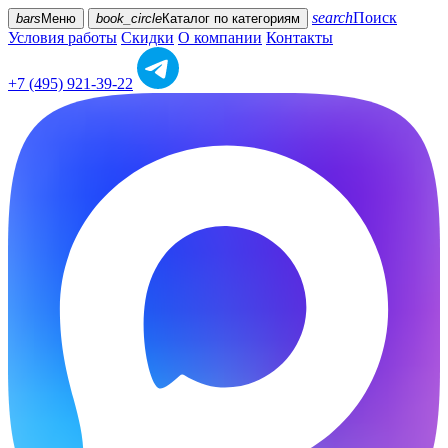
search
Поиск
bars
Меню
book_circle
Каталог
по категориям
Условия работы
Скидки
О компании
Контакты
+7 (495) 921-39-22