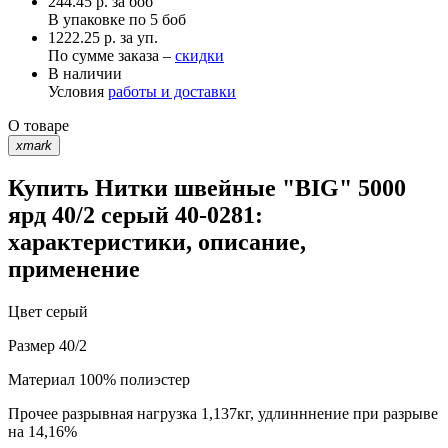
244.45
р.
за боб
В упаковке по
5 боб
1222.25 р. за уп.
По сумме заказа –
скидки
В наличии
Условия
работы и доставки
О товаре
xmark
Купить Нитки швейные "BIG" 5000
ярд 40/2 серый 40-0281:
характеристики, описание,
применение
Цвет
серый
Размер
40/2
Материал
100% полиэстер
Прочее
разрывная нагрузка 1,137кг, удлинннение при разрыве
на 14,16%