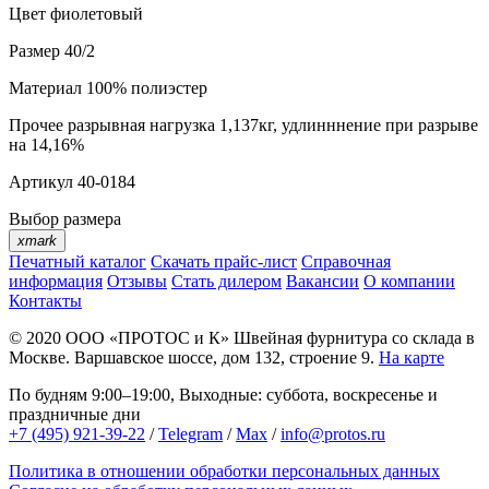
Цвет
фиолетовый
Размер
40/2
Материал
100% полиэстер
Прочее
разрывная нагрузка 1,137кг, удлинннение при разрыве
на 14,16%
Артикул
40-0184
Выбор размера
xmark
Печатный каталог
Скачать прайс-лист
Справочная
информация
Отзывы
Стать дилером
Вакансии
О компании
Контакты
© 2020
ООО «ПРОТОС и К»
Швейная фурнитура со склада в
Москве.
Варшавское шоссе, дом 132, строение 9.
На карте
По будням 9:00–19:00, Выходные: суббота, воскресенье и
праздничные дни
+7 (495) 921-39-22
/
Telegram
/
Max
/
info@protos.ru
Политика в отношении обработки персональных данных