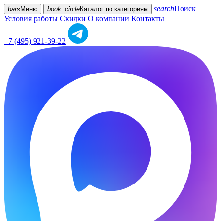
search
Поиск
bars
Меню
book_circle
Каталог
по категориям
Условия работы
Скидки
О компании
Контакты
+7 (495) 921-39-22