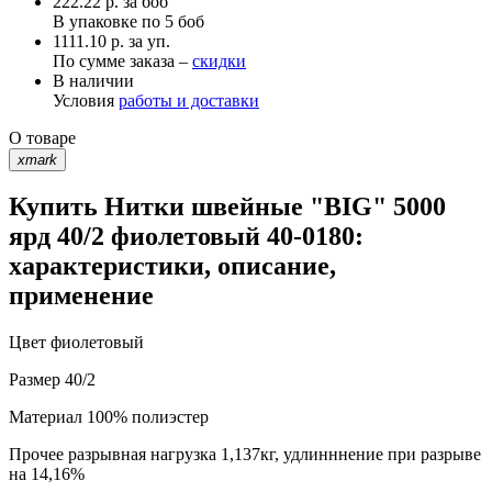
222.22
р.
за боб
В упаковке по
5 боб
1111.10 р. за уп.
По сумме заказа –
скидки
В наличии
Условия
работы и доставки
О товаре
xmark
Купить Нитки швейные "BIG" 5000
ярд 40/2 фиолетовый 40-0180:
характеристики, описание,
применение
Цвет
фиолетовый
Размер
40/2
Материал
100% полиэстер
Прочее
разрывная нагрузка 1,137кг, удлинннение при разрыве
на 14,16%