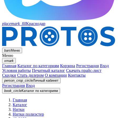
placemark_fill
Краснодар
bars
Меню
Меню
xmark
Главная
Каталог по категориям
Корзина
Регистрация
Вход
Условия работы
Печатный каталог
Скачать прайс-лист
Скидки
Стать дилером
О компании
Контакты
person_crop_circle
Личный кабинет
Регистрация
Вход
book_circle
Каталог
по категориям
Главная
Каталог
Нитки
Нитки полиэстер