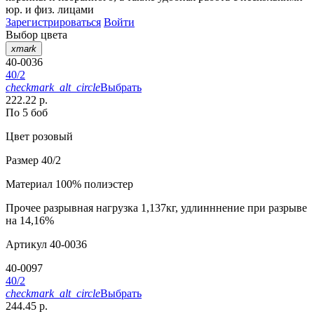
юр. и физ. лицами
Зарегистрироваться
Войти
Выбор цвета
xmark
40-0036
40/2
checkmark_alt_circle
Выбрать
222.22 р.
По 5 боб
Цвет
розовый
Размер
40/2
Материал
100% полиэстер
Прочее
разрывная нагрузка 1,137кг, удлинннение при разрыве
на 14,16%
Артикул
40-0036
40-0097
40/2
checkmark_alt_circle
Выбрать
244.45 р.